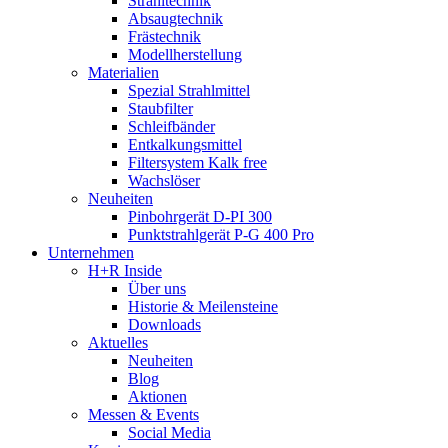
Strahltechnik
Absaugtechnik
Frästechnik
Modellherstellung
Materialien
Spezial Strahlmittel
Staubfilter
Schleifbänder
Entkalkungsmittel
Filtersystem Kalk free
Wachslöser
Neuheiten
Pinbohrgerät D-PI 300
Punktstrahlgerät P-G 400 Pro
Unternehmen
H+R Inside
Über uns
Historie & Meilensteine
Downloads
Aktuelles
Neuheiten
Blog
Aktionen
Messen & Events
Social Media