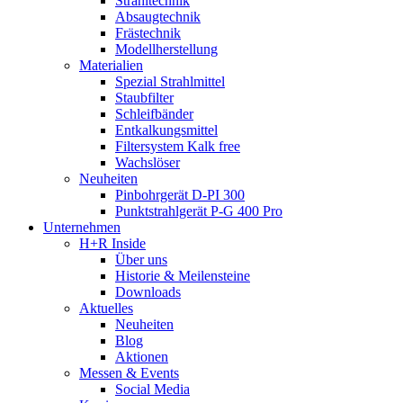
Strahltechnik
Absaugtechnik
Frästechnik
Modellherstellung
Materialien
Spezial Strahlmittel
Staubfilter
Schleifbänder
Entkalkungsmittel
Filtersystem Kalk free
Wachslöser
Neuheiten
Pinbohrgerät D-PI 300
Punktstrahlgerät P-G 400 Pro
Unternehmen
H+R Inside
Über uns
Historie & Meilensteine
Downloads
Aktuelles
Neuheiten
Blog
Aktionen
Messen & Events
Social Media