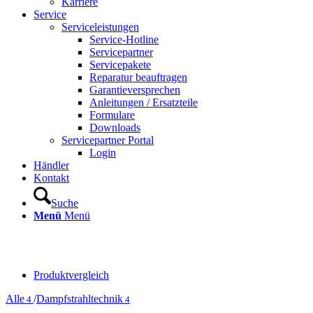
Karriere
Service
Serviceleistungen
Service-Hotline
Servicepartner
Servicepakete
Reparatur beauftragen
Garantieversprechen
Anleitungen / Ersatzteile
Formulare
Downloads
Servicepartner Portal
Login
Händler
Kontakt
Suche
Menü
Menü
Dampfstrahltechnik
Produktvergleich
Alle
/
Dampfstrahltechnik
4
4