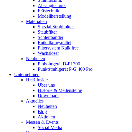
Strahltechnik
Absaugtechnik
Frästechnik
Modellherstellung
Materialien
Spezial Strahlmittel
Staubfilter
Schleifbänder
Entkalkungsmittel
Filtersystem Kalk free
Wachslöser
Neuheiten
Pinbohrgerät D-PI 300
Punktstrahlgerät P-G 400 Pro
Unternehmen
H+R Inside
Über uns
Historie & Meilensteine
Downloads
Aktuelles
Neuheiten
Blog
Aktionen
Messen & Events
Social Media