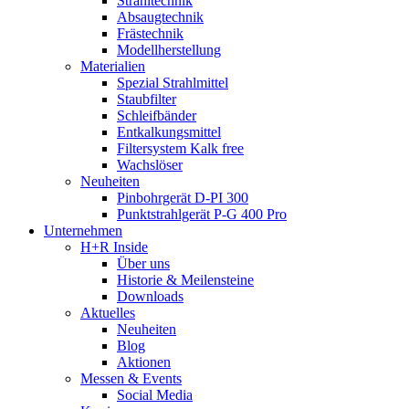
Strahltechnik
Absaugtechnik
Frästechnik
Modellherstellung
Materialien
Spezial Strahlmittel
Staubfilter
Schleifbänder
Entkalkungsmittel
Filtersystem Kalk free
Wachslöser
Neuheiten
Pinbohrgerät D-PI 300
Punktstrahlgerät P-G 400 Pro
Unternehmen
H+R Inside
Über uns
Historie & Meilensteine
Downloads
Aktuelles
Neuheiten
Blog
Aktionen
Messen & Events
Social Media