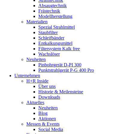
Strahltechnik
Absaugtechnik
Frästechnik
Modellherstellung
Materialien
Spezial Strahlmittel
Staubfilter
Schleifbänder
Entkalkungsmittel
Filtersystem Kalk free
Wachslöser
Neuheiten
Pinbohrgerät D-PI 300
Punktstrahlgerät P-G 400 Pro
Unternehmen
H+R Inside
Über uns
Historie & Meilensteine
Downloads
Aktuelles
Neuheiten
Blog
Aktionen
Messen & Events
Social Media