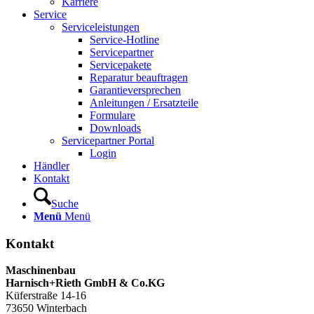
Karriere
Service
Serviceleistungen
Service-Hotline
Servicepartner
Servicepakete
Reparatur beauftragen
Garantieversprechen
Anleitungen / Ersatzteile
Formulare
Downloads
Servicepartner Portal
Login
Händler
Kontakt
Suche
Menü
Menü
Kontakt
Maschinenbau
Harnisch+Rieth GmbH & Co.KG
Küferstraße 14-16
73650 Winterbach