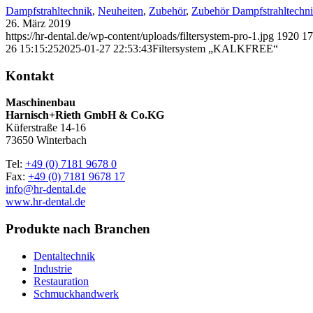
Dampfstrahltechnik
,
Neuheiten
,
Zubehör
,
Zubehör Dampfstrahltechn
26. März 2019
https://hr-dental.de/wp-content/uploads/filtersystem-pro-1.jpg
1920
17
26 15:15:25
2025-01-27 22:53:43
Filtersystem „KALKFREE“
Kontakt
Maschinenbau
Harnisch+Rieth GmbH & Co.KG
Küferstraße 14-16
73650 Winterbach
Tel:
+49 (0) 7181 9678 0
Fax:
+49 (0) 7181 9678 17
info@hr-dental.de
www.hr-dental.de
Produkte nach Branchen
Dentaltechnik
Industrie
Restauration
Schmuckhandwerk