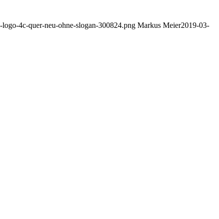
eth-logo-4c-quer-neu-ohne-slogan-300824.png
Markus Meier
2019-03-