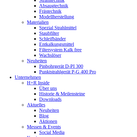
Strahltechnik
Absaugtechnik
Frästechnik
Modellherstellung
Materialien
Spezial Strahlmittel
Staubfilter
Schleifbänder
Entkalkungsmittel
Filtersystem Kalk free
Wachslöser
Neuheiten
Pinbohrgerät D-PI 300
Punktstrahlgerät P-G 400 Pro
Unternehmen
H+R Inside
Über uns
Historie & Meilensteine
Downloads
Aktuelles
Neuheiten
Blog
Aktionen
Messen & Events
Social Media