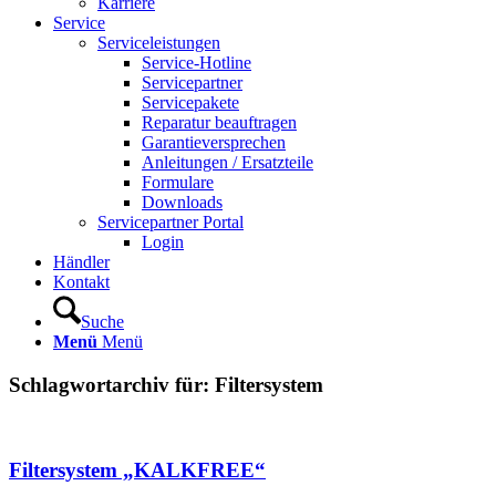
Karriere
Service
Serviceleistungen
Service-Hotline
Servicepartner
Servicepakete
Reparatur beauftragen
Garantieversprechen
Anleitungen / Ersatzteile
Formulare
Downloads
Servicepartner Portal
Login
Händler
Kontakt
Suche
Menü
Menü
Schlagwortarchiv für:
Filtersystem
Filtersystem „KALKFREE“