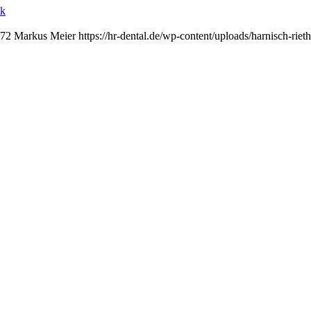
ik
72
Markus Meier
https://hr-dental.de/wp-content/uploads/harnisch-ri