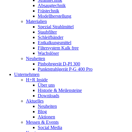
Strahltechnik
Absaugtechnik
Frästechnik
Modellherstellung
Materialien
Spezial Strahlmittel
Staubfilter
Schleifbänder
Entkalkungsmittel
Filtersystem Kalk free
Wachslöser
Neuheiten
Pinbohrgerät D-PI 300
Punktstrahlgerät P-G 400 Pro
Unternehmen
H+R Inside
Über uns
Historie & Meilensteine
Downloads
Aktuelles
Neuheiten
Blog
Aktionen
Messen & Events
Social Media