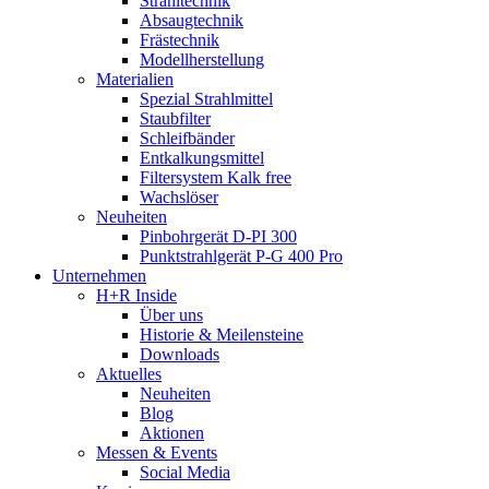
Strahltechnik
Absaugtechnik
Frästechnik
Modellherstellung
Materialien
Spezial Strahlmittel
Staubfilter
Schleifbänder
Entkalkungsmittel
Filtersystem Kalk free
Wachslöser
Neuheiten
Pinbohrgerät D-PI 300
Punktstrahlgerät P-G 400 Pro
Unternehmen
H+R Inside
Über uns
Historie & Meilensteine
Downloads
Aktuelles
Neuheiten
Blog
Aktionen
Messen & Events
Social Media