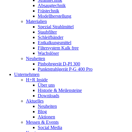
Strahltechnik
Absaugtechnik
Frästechnik
Modellherstellung
Materialien
Spezial Strahlmittel
Staubfilter
Schleifbänder
Entkalkungsmittel
Filtersystem Kalk free
Wachslöser
Neuheiten
Pinbohrgerät D-PI 300
Punktstrahlgerät P-G 400 Pro
Unternehmen
H+R Inside
Über uns
Historie & Meilensteine
Downloads
Aktuelles
Neuheiten
Blog
Aktionen
Messen & Events
Social Media